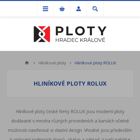
Hliníkové ploty
Hliníkové ploty ROLUX
HLINÍKOVÉ PLOTY ROLUX
Hliníkové ploty české firmy ROLUX jsou moderní ploty
dodávané v mnoha různých provedeních a barvách včetně
možnosti navrhnout si vlastní design. Vhodné jsou především
k oplocení rodinných domů, chalup a zahrad. V naší nabídce