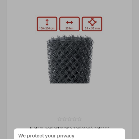
Pletivo poplastované zapletené antracit
We protect your privacy