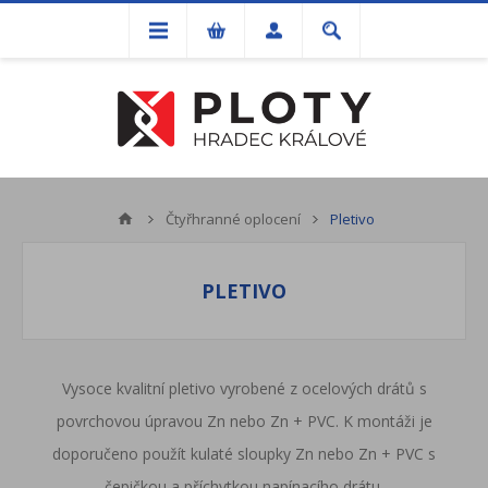
Čtyřhranné oplocení
Pletivo
PLETIVO
Vysoce kvalitní pletivo vyrobené z ocelových drátů s
povrchovou úpravou Zn nebo Zn + PVC. K montáži je
doporučeno použít kulaté sloupky Zn nebo Zn + PVC s
čepičkou a příchytkou napínacího drátu,